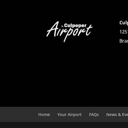
Cul
125
Bra
Home
Your Airport
FAQs
News & Ev