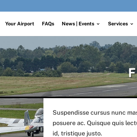
Your Airport
FAQs
News | Events
Services
F
Suspendisse cursus nunc mass
posuere ac. Quisque quis lec
id, tristique justo.