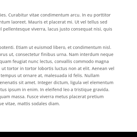
cies. Curabitur vitae condimentum arcu. In eu porttitor
ntum laoreet. Mauris et placerat mi. Ut vel tellus sed
el pellentesque viverra, lacus justo consequat nisi, quis
potenti. Etiam ut euismod libero, et condimentum nisl.
urus ut, consectetur finibus urna. Nam interdum neque
liquam feugiat nunc lectus, convallis commodo magna
ut tortor in tortor lobortis luctus non at elit. Aenean vel
, tempus ut ornare at, malesuada id felis. Nullam
nenatis sit amet. Integer dictum, ligula vel elementum
us ipsum in enim. In eleifend leo a tristique gravida.
iquam massa. Fusce viverra metus placerat pretium
e vitae, mattis sodales diam.