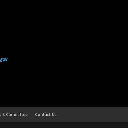
.gov
ort Committee
Contact Us