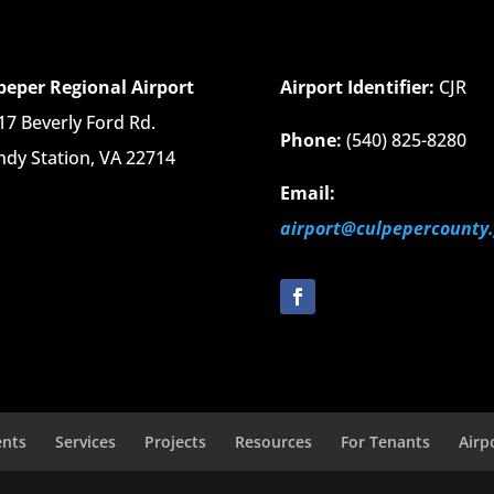
peper Regional Airport
Airport Identifier:
CJR
17 Beverly Ford Rd.
Phone:
(540) 825-8280
ndy Station, VA 22714
Email:
airport@culpepercounty
ents
Services
Projects
Resources
For Tenants
Airp